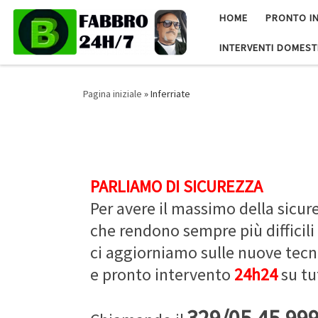
HOME
PRONTO I
Skip to content
INTERVENTI DOMEST
Pagina iniziale
»
Inferriate
PARLIAMO DI SICUREZZA
Per avere il massimo della sicu
che rendono sempre più difficili
ci aggiorniamo sulle nuove tecn
e pronto intervento
24h24
su tu
329/05.45.99